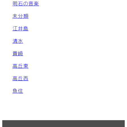
明石の音楽
未分類
江井島
清水
貴崎
高丘東
高丘西
魚住