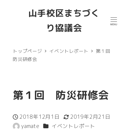
メ
山手校区まちづく
イ
り協議会
MENU
ン
コ
ン
トップページ
イベントレポート
第１回
テ
防災研修会
ン
ツ
へ
第１回 防災研修会
移
動
2018年12月1日
2019年2月21日
投稿日
更新日
カテゴリー
yamate
イベントレポート