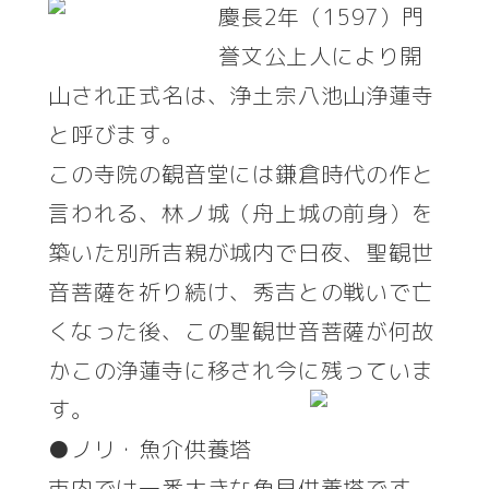
慶長2年（1597）門
誉文公上人により開
山され正式名は、浄土宗八池山浄蓮寺
と呼びます。
この寺院の観音堂には鎌倉時代の作と
言われる、林ノ城（舟上城の前身）を
築いた別所吉親が城内で日夜、聖観世
音菩薩を祈り続け、秀吉との戦いで亡
くなった後、この聖観世音菩薩が何故
かこの浄蓮寺に移され今に残っていま
す。
●ノリ・魚介供養塔
市内では一番大きな魚貝供養塔です。