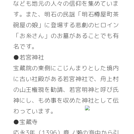
なども地元の人々の信仰を集めていま
す。また、明石の民謡「明石樽屋町茶
碗屋の娘」に登場する悲劇のヒロイン
「お糸さん」のお墓があることでも有
名です。
●若宮神社
宝蔵院の東側にこじんまりとした境内
に古い社殿がある若宮神社で、舟上村
の山王権現を勧請、若宮明神と呼び氏
神にし、もめ事を収めた神社として伝
わっています。
●宝蔵寺
応永3年（1396）鹿ノ瀬の海中から引