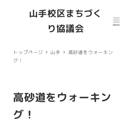
メ
山手校区まちづく
イ
り協議会
MENU
ン
コ
ン
トップページ
山手
高砂道をウォーキン
テ
グ！
ン
ツ
へ
高砂道をウォーキン
移
グ！
動