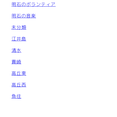
明石のボランティア
明石の音楽
未分類
江井島
清水
貴崎
高丘東
高丘西
魚住