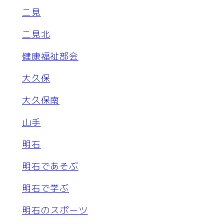
二見
二見北
健康福祉部会
大久保
大久保南
山手
明石
明石であそぶ
明石で学ぶ
明石のスポーツ