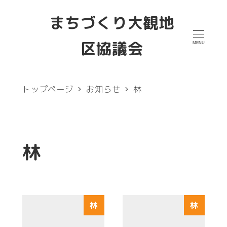
メ
まちづくり大観地
イ
区協議会
MENU
ン
コ
ン
トップページ
お知らせ
林
テ
ン
ツ
林
へ
移
動
林
林