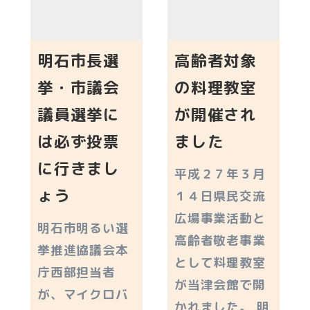
明石市長選
高齢者対象
挙・市議会
の料理教室
議員選挙に
が開催され
は必ず投票
ました
に行きまし
平成２７年３月
ょう
１４日県民交流
広場事業活動と
明石市明るい選
高齢者敬老事業
挙推進協議会本
として料理教室
庁西部担当者
が当津会館で開
が、マイクロバ
かれました。 明