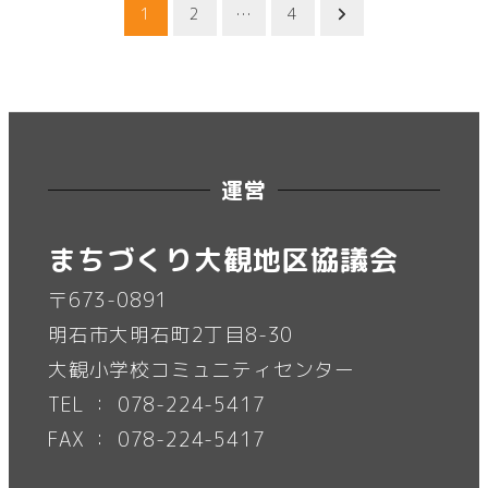
投
1
2
…
4
稿
の
ペ
運営
ー
まちづくり大観地区協議会
ジ
〒673-0891
明石市大明石町2丁目8-30
送
大観小学校コミュニティセンター
り
TEL ： 078-224-5417
FAX ： 078-224-5417