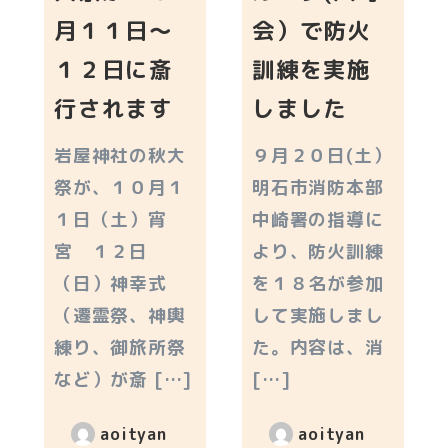
月１１日～
会）で防火
１２日に斎
訓練を実施
行されます
しました
岩屋神社の秋大
９月２０日(土）
祭が、１０月１
明石市消防本部
１日（土）宵
中崎署の指導に
宮 １２日
より、防火訓練
（日）神幸式
を１８名が参加
（遷霊祭、神輿
して実施しまし
練り、御旅所祭
た。内容は、消
など）が斎 […]
[…]
aoityan
aoityan