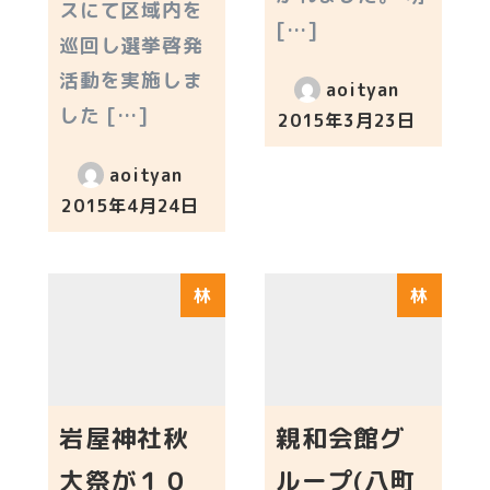
スにて区域内を
[…]
巡回し選挙啓発
活動を実施しま
aoityan
した […]
2015年3月23日
投稿日
aoityan
2015年4月24日
投稿日
林
林
岩屋神社秋
親和会館グ
大祭が１０
ループ(八町