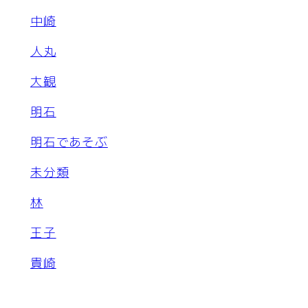
中崎
人丸
大観
明石
明石であそぶ
未分類
林
王子
貴崎