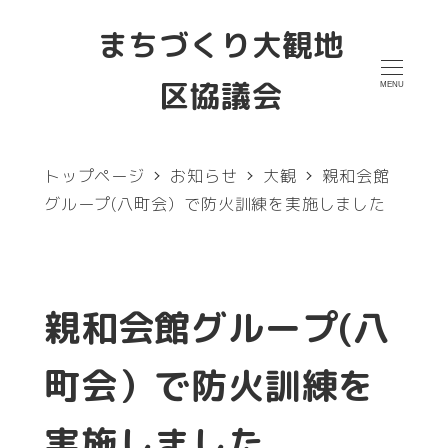
メ
まちづくり大観地
イ
区協議会
MENU
ン
コ
ン
トップページ
お知らせ
大観
親和会館
テ
グループ(八町会）で防火訓練を実施しました
ン
ツ
へ
親和会館グループ(八
移
町会）で防火訓練を
動
実施しました