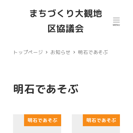
メ
まちづくり大観地
イ
区協議会
MENU
ン
コ
ン
トップページ
お知らせ
明石であそぶ
テ
ン
ツ
明石であそぶ
へ
移
動
明石であそぶ
明石であそぶ