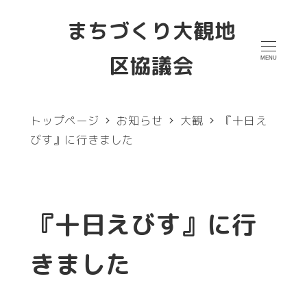
メ
まちづくり大観地
イ
区協議会
MENU
ン
コ
ン
トップページ
お知らせ
大観
『十日え
テ
びす』に行きました
ン
ツ
へ
『十日えびす』に行
移
きました
動