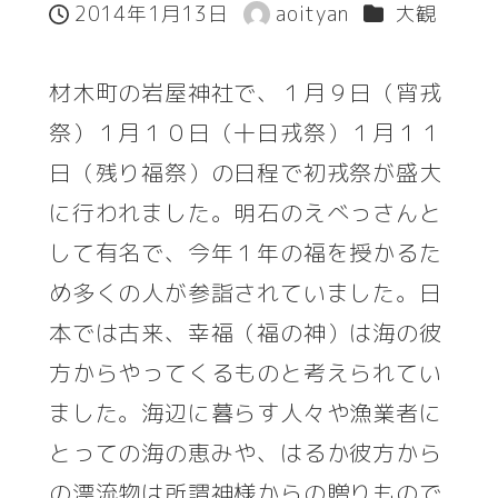
カテゴリー
2014年1月13日
aoityan
大観
投稿日
著
者
材木町の岩屋神社で、１月９日（宵戎
祭）１月１０日（十日戎祭）１月１１
日（残り福祭）の日程で初戎祭が盛大
に行われました。明石のえべっさんと
して有名で、今年１年の福を授かるた
め多くの人が参詣されていました。日
本では古来、幸福（福の神）は海の彼
方からやってくるものと考えられてい
ました。海辺に暮らす人々や漁業者に
とっての海の恵みや、はるか彼方から
の漂流物は所謂神様からの贈りもので