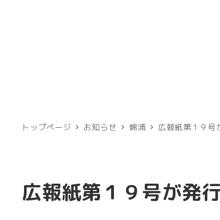
メ
イ
ン
コ
ン
テ
ン
トップページ
お知らせ
錦浦
広報紙第１９号
ツ
へ
移
広報紙第１９号が発
動