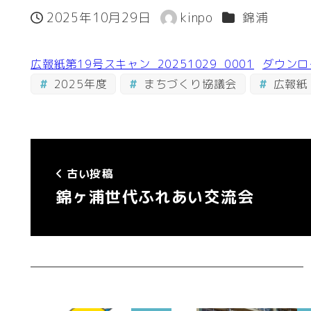
カテゴリー
2025年10月29日
kinpo
錦浦
投稿日
著
者
広報紙第19号スキャン_20251029_0001
ダウンロ
2025年度
まちづくり協議会
広報紙
古い投稿
錦ヶ浦世代ふれあい交流会