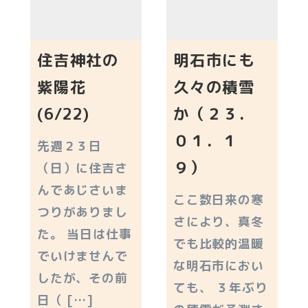
住吉神社の
明石市にも
紫陽花
久々の積雪
(6/22)
か（２３．
０１．１
先週２３日
９）
（日）に住吉さ
んであじさいま
ここ数日来の寒
つりがありまし
さにより、真冬
た。 当日は仕事
でも比較的温暖
でいけませんで
な明石市におい
したが、その前
ても、 ３年ぶり
日（ […]