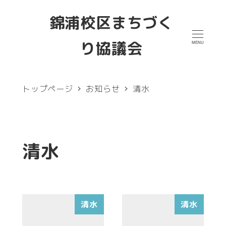
メ
錦浦校区まちづく
イ
り協議会
MENU
ン
コ
ン
トップページ
お知らせ
清水
テ
ン
ツ
清水
へ
移
動
清水
清水