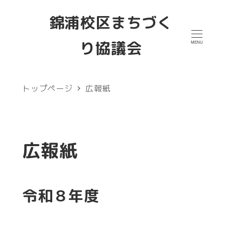
メ
錦浦校区まちづく
イ
り協議会
MENU
ン
コ
ン
トップページ
広報紙
テ
ン
ツ
広報紙
へ
移
令和８年度
動