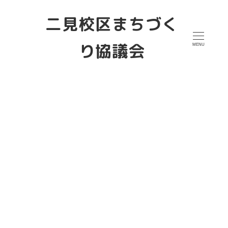
メ
二見校区まちづく
イ
り協議会
MENU
ン
コ
ン
テ
ン
ツ
へ
移
動