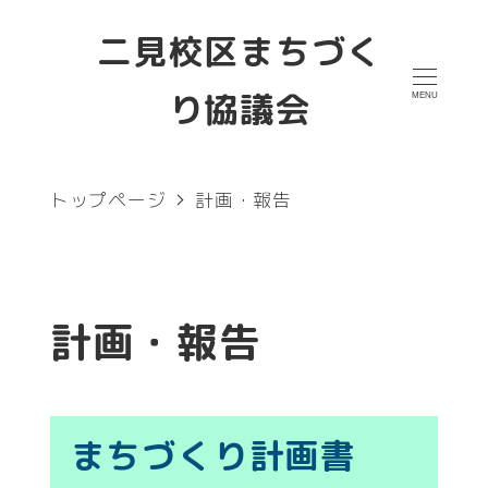
メ
二見校区まちづく
イ
り協議会
MENU
ン
コ
ン
トップページ
計画・報告
テ
ン
ツ
計画・報告
へ
移
動
まちづくり計画書