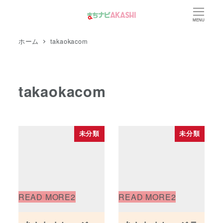
メ
MENU
イ
ン
ホーム
takaokacom
コ
ン
テ
takaokacom
ン
ツ
へ
未分類
未分類
移
動