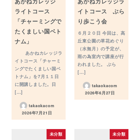
あかねカレッジ
あかねカレッジラ
ライトコース
イトコース ぶら
「チャーミングで
り歩こう会
たくましい国ベト
６月２０日 今回は、高
ナム」
丘東公園の草花めぐり
（水無月）の予定が、
あかねカレッジラ
雨の為室内で講座が行
イトコース「チャーミ
われました。 ぶら
ングでたくましい国ベ
[…]
トナム」を7月１１日
に開講しました。日
takaokacom
[…]
2026年6月27日
投稿日
takaokacom
2026年7月21日
投稿日
未分類
未分類