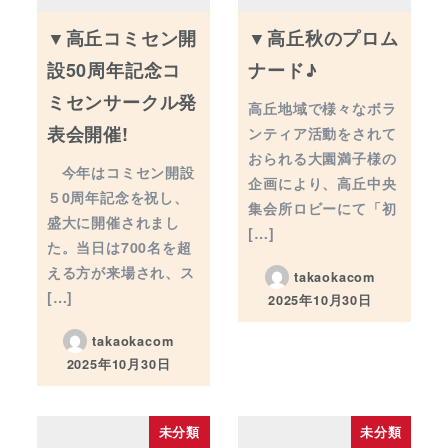
▼高丘コミセン開
▼高丘秋のプロム
設50周年記念コ
ナード♪
ミセンサークル発
高丘地域で様々なボラ
表会開催!
ンティア活動をされて
おられる大園満子様の
今年はコミセン開設
企画により、高丘中央
５0周年記念を祝し、
集会所ロビーにて「初
盛大に開催されまし
[…]
た。当日は700名を超
える方が来場され、ス
takaokacom
[…]
2025年10月30日
投稿日
takaokacom
2025年10月30日
投稿日
未分類
未分類