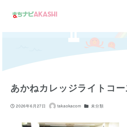
メ
イ
ン
コ
ン
テ
ン
ツ
へ
移
あかねカレッジライトコー
動
カテゴリー
2026年6月27日
takaokacom
未分類
投稿日
著
者