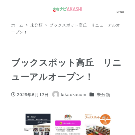
メ
MENU
イ
ン
ホーム
未分類
ブックスポット高丘 リニューアルオ
コ
ープン！
ン
テ
ン
ブックスポット高丘 リニ
ツ
ューアルオープン！
へ
移
動
カテゴリー
2026年6月12日
takaokacom
未分類
投稿日
著
者