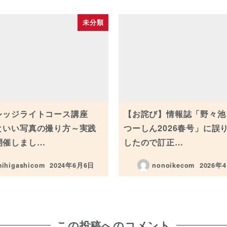
未分類
レッジライトコース講座
【お詫び】情報誌「野々池
といい写真の撮り方～実践
つーしん2026春号」に誤
開催しまし…
したので訂正…
ihigashicom
2024年6月6日
nonoikecom
2026年
投稿日
投稿日
この投稿へのコメント