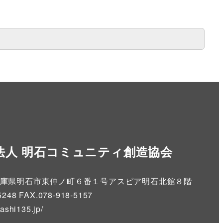
法人 明石コミュニティ創造協会
86 兵庫県明石市東仲ノ町６番１号アスピア明石北館８階
5248 FAX.078-918-5157
kashi135.jp
/