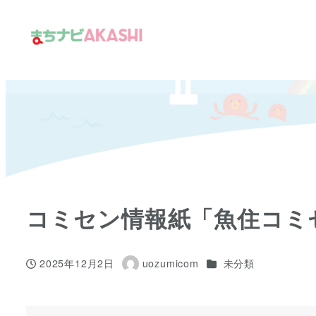
メ
イ
ン
コ
ン
テ
ン
ツ
へ
移
コミセン情報紙「魚住コミ
動
カテゴリー
2025年12月2日
uozumicom
未分類
投稿日
著
者