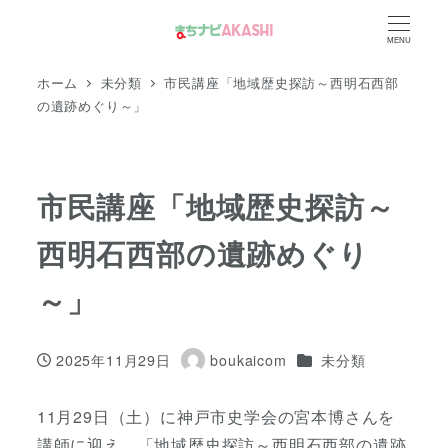
メ
MENU
イ
ン
ホーム
未分類
市民講座「地域歴史探訪～西明石西部
コ
の遺跡めぐり～」
ン
テ
ン
市民講座「地域歴史探訪～
ツ
西明石西部の遺跡めぐり
へ
移
～」
動
カテゴリー
2025年11月29日
boukaicom
未分類
投稿日
著
者
11月29日（土）に神戸市史学会の宮本博さんを
講師に迎え、「地域歴史探訪～西明石西部の遺跡