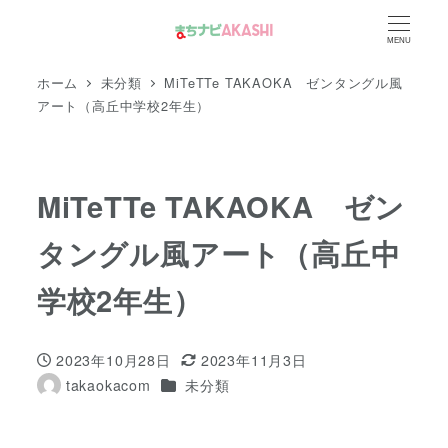
メ
MENU
イ
ン
ホーム
未分類
MiTeTTe TAKAOKA ゼンタングル風
コ
アート（高丘中学校2年生）
ン
テ
ン
MiTeTTe TAKAOKA ゼン
ツ
タングル風アート（高丘中
へ
移
学校2年生）
動
2023年10月28日
2023年11月3日
投稿日
更新日
カテゴリー
takaokacom
未分類
著
者