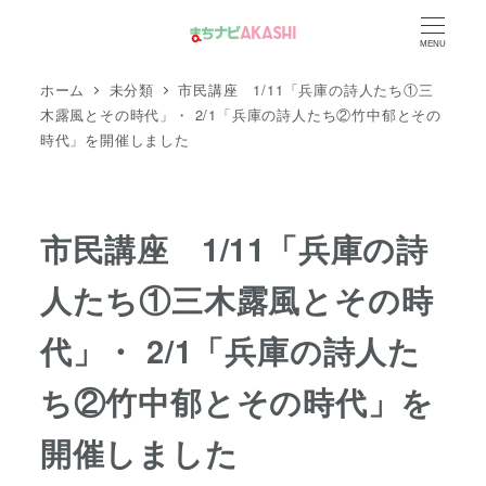
メ
MENU
イ
ン
ホーム
未分類
市民講座 1/11「兵庫の詩人たち①三
コ
木露風とその時代」・ 2/1「兵庫の詩人たち②竹中郁とその
時代」を開催しました
ン
テ
ン
ツ
市民講座 1/11「兵庫の詩
へ
人たち①三木露風とその時
移
動
代」・ 2/1「兵庫の詩人た
ち②竹中郁とその時代」を
開催しました