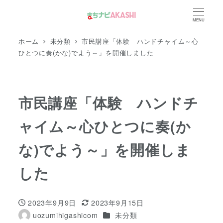
メ
MENU
イ
ン
ホーム
未分類
市民講座「体験 ハンドチャイム～心
コ
ひとつに奏(かな)でよう～」を開催しました
ン
テ
ン
市民講座「体験 ハンドチ
ツ
ャイム～心ひとつに奏(か
へ
移
な)でよう～」を開催しま
動
した
2023年9月9日
2023年9月15日
投稿日
更新日
カテゴリー
uozumihigashicom
未分類
著