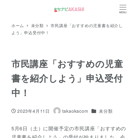
メ
MENU
イ
ン
ホーム
未分類
市民講座「おすすめの児童書を紹介し
コ
よう」申込受付中！
ン
テ
ン
市民講座「おすすめの児童
ツ
書を紹介しよう」申込受付
へ
移
中！
動
カテゴリー
2023年4月11日
takaokacom
未分類
投稿日
著
者
5月6日（土）に開催予定の市民講座「おすすめの
児童書を紹介しよう」の受付が始まりました。今