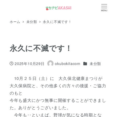
メ
MENU
イ
ン
ホーム
未分類
永久に不滅です！
コ
ン
テ
永久に不滅です！
ン
ツ
カテゴリー
2025年10月29日
okubokitacom
未分類
へ
投稿日
著
移
者
10月２５日（土）に 大久保北健康まつりが
動
大久保病院と、その他多くの方々の後援・ご協力
のもと
今年も盛大にかつ無事に開催することができまし
た。ありがとうございました。
今年も‥といえば、野球が気になる時期とな