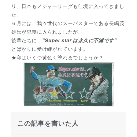
り、日本もメジャーリーグも佳境に入ってきまし
た。
６月には、我々世代のスーパスターである長嶋茂
雄氏が鬼籍に入られましたが、
後輩たちに
”Super star は永久に不滅です”
とばかりに受け継がれています。
★印はいくつ黄色く塗れるでしょうか？
この記事を書いた人