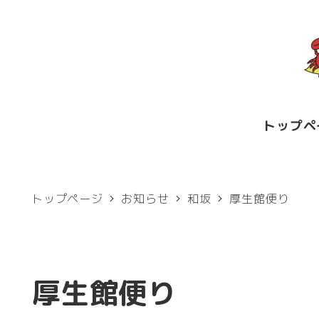
メ
イ
ン
コ
ン
トップペ
テ
ン
ツ
トップページ
お知らせ
和坂
厚生館便り
へ
移
動
厚生館便り