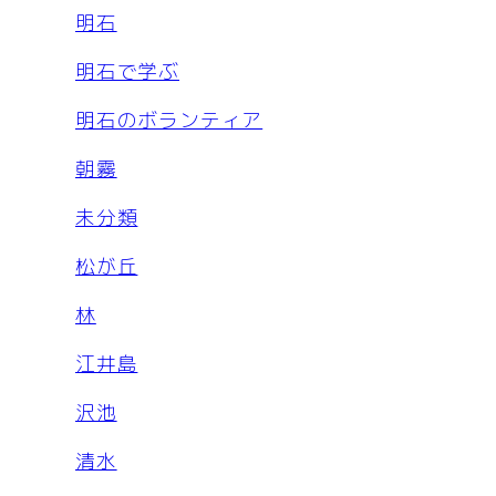
明石
明石で学ぶ
明石のボランティア
朝霧
未分類
松が丘
林
江井島
沢池
清水