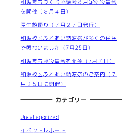
和坂まちづくり協議会８月定例役員会
を開催（８月４日）
厚生館便り（７月２７日発行）
和坂校区ふれあい納涼祭が多くの住民
で賑わいました（7月25日）
和坂まち協役員会を開催（7月７日）
和坂校区ふれあい納涼祭のご案内（７
月２５日に開催）
カテゴリー
Uncategorized
イベントレポート