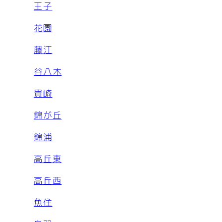
王子
花園
藤江
谷八木
貴崎
錦が丘
錦浦
高丘東
高丘西
魚住