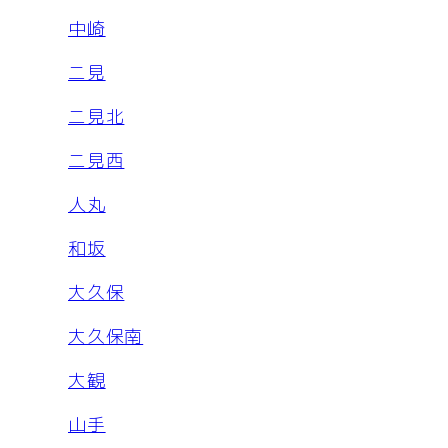
中崎
二見
二見北
二見西
人丸
和坂
大久保
大久保南
大観
山手