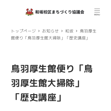
メ
イ
MENU
ン
トップページ
お知らせ
和坂
鳥羽厚生
コ
館便り「鳥羽厚生館大掃除」「歴史講座」
ン
テ
ン
鳥羽厚生館便り「鳥
ツ
へ
羽厚生館大掃除」
移
「歴史講座」
動