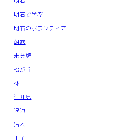
明石
明石で学ぶ
明石のボランティア
朝霧
未分類
松が丘
林
江井島
沢池
清水
王子