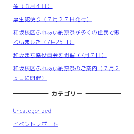
催（８月４日）
厚生館便り（７月２７日発行）
和坂校区ふれあい納涼祭が多くの住民で賑
わいました（7月25日）
和坂まち協役員会を開催（7月７日）
和坂校区ふれあい納涼祭のご案内（７月２
５日に開催）
カテゴリー
Uncategorized
イベントレポート