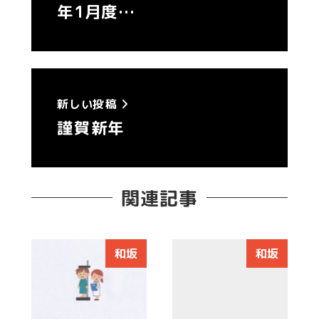
年1月度…
新しい投稿
謹賀新年
関連記事
和坂
和坂