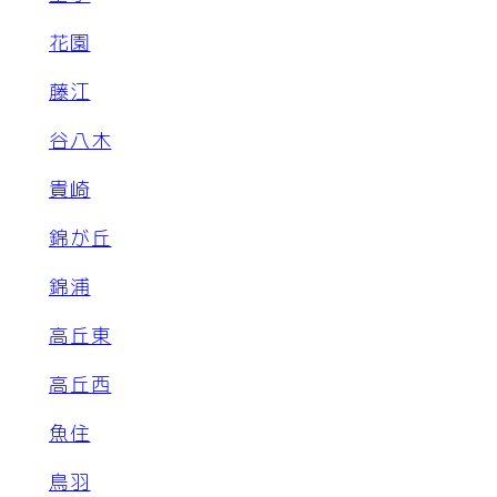
花園
藤江
谷八木
貴崎
錦が丘
錦浦
高丘東
高丘西
魚住
鳥羽