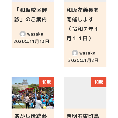
「和坂校区健
和坂左義長を
診」のご案内
開催します
（令和７年１
wasaka
月１１日）
2020年11月13日
投稿日
wasaka
2025年1月2日
投稿日
和坂
和坂
あかし伝統夢
西明石東町鳥