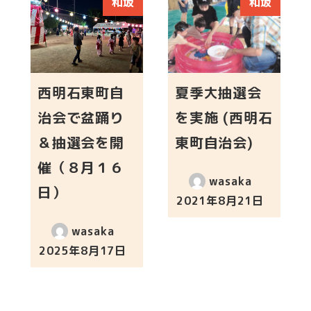
和坂
和坂
西明石東町自
夏季大抽選会
治会で盆踊り
を実施 (西明石
＆抽選会を開
東町自治会)
催（８月１６
wasaka
日）
2021年8月21日
投稿日
wasaka
2025年8月17日
投稿日