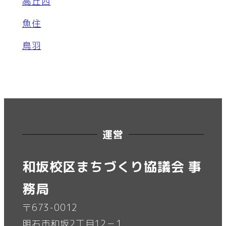
高丘西
魚住
鳥羽
運営
和坂校区まちづくり協議会 事
務局
〒673-0012
明石市和坂2丁目12－1