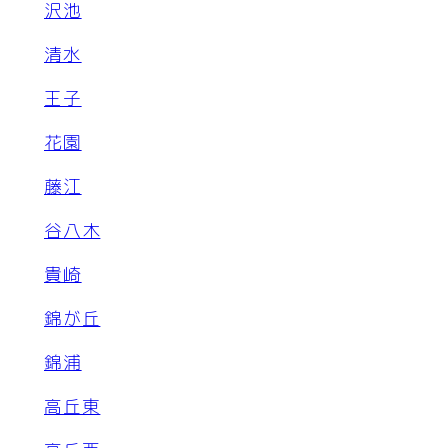
沢池
清水
王子
花園
藤江
谷八木
貴崎
錦が丘
錦浦
高丘東