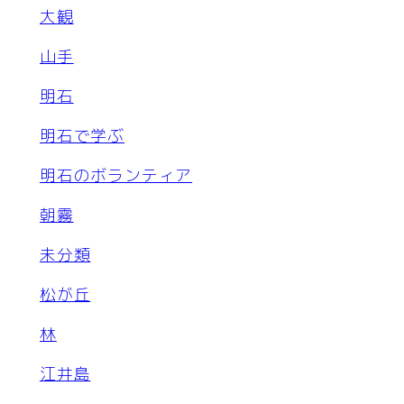
大観
山手
明石
明石で学ぶ
明石のボランティア
朝霧
未分類
松が丘
林
江井島