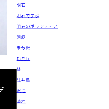
明石
明石で学ぶ
明石のボランティア
朝霧
未分類
松が丘
林
江井島
デ
沢池
清水