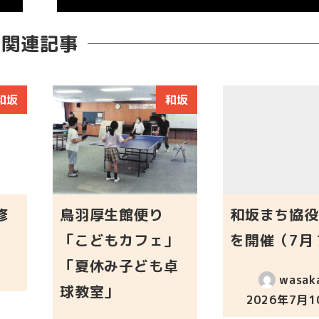
関連記事
和坂
和坂
修
鳥羽厚生館便り
和坂まち協役
「こどもカフェ」
を開催（7月
「夏休み子ども卓
wasak
球教室」
2026年7月1
投稿日