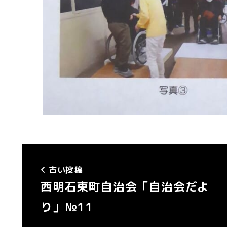
古い投稿
西明石東町自治会「自治会だよ
り」№11