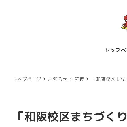
メ
イ
ン
コ
ン
トップペ
テ
ン
ツ
トップページ
お知らせ
和坂
「和阪校区まちづ
へ
移
動
「和阪校区まちづく