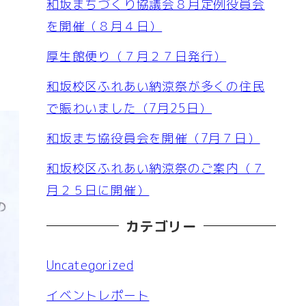
和坂まちづくり協議会８月定例役員会
を開催（８月４日）
厚生館便り（７月２７日発行）
和坂校区ふれあい納涼祭が多くの住民
で賑わいました（7月25日）
和坂まち協役員会を開催（7月７日）
和坂校区ふれあい納涼祭のご案内（７
月２５日に開催）
カテゴリー
Uncategorized
イベントレポート