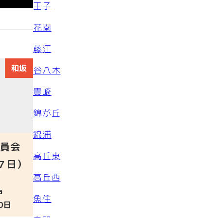
王子
花園
藤江
和坂
谷八木
貴崎
錦が丘
錦浦
員会
高丘東
７日）
高丘西
a
魚住
0日