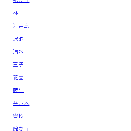
松が丘
林
江井島
沢池
清水
王子
花園
藤江
谷八木
貴崎
錦が丘