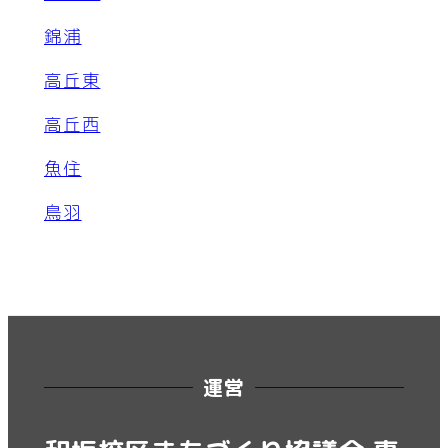
錦浦
高丘東
高丘西
魚住
鳥羽
運営