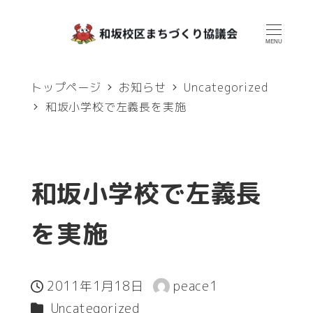
メ
イ
MENU
ン
トップページ
お知らせ
Uncategorized
コ
和坂小学校で左義長を実施
ン
テ
ン
和坂小学校で左義長
ツ
へ
を実施
移
動
2011年1月18日
peace1
投稿日
著
カテゴリー
Uncategorized