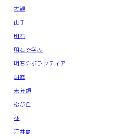
大観
山手
明石
明石で学ぶ
明石のボランティア
朝霧
未分類
松が丘
林
江井島