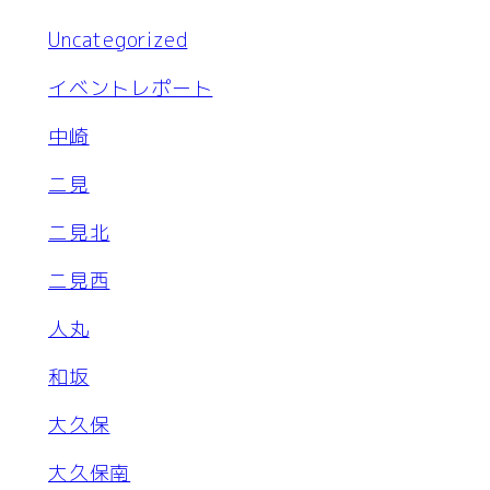
Uncategorized
イベントレポート
中崎
二見
二見北
二見西
人丸
和坂
大久保
大久保南