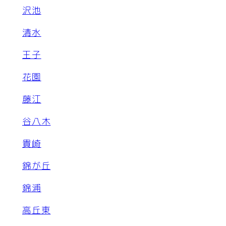
沢池
清水
王子
花園
藤江
谷八木
貴崎
錦が丘
錦浦
高丘東