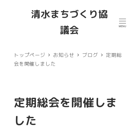
メ
清水まちづくり協
イ
議会
MENU
ン
コ
ン
トップページ
お知らせ
ブログ
定期総
テ
会を開催しました
ン
ツ
へ
定期総会を開催しま
移
した
動