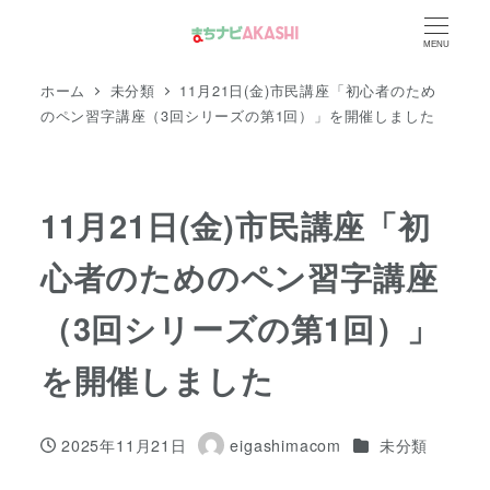
メ
MENU
イ
ン
ホーム
未分類
11月21日(金)市民講座「初心者のため
コ
のペン習字講座（3回シリーズの第1回）」を開催しました
ン
テ
ン
11月21日(金)市民講座「初
ツ
心者のためのペン習字講座
へ
移
（3回シリーズの第1回）」
動
を開催しました
カテゴリー
2025年11月21日
eigashimacom
未分類
投稿日
著
者