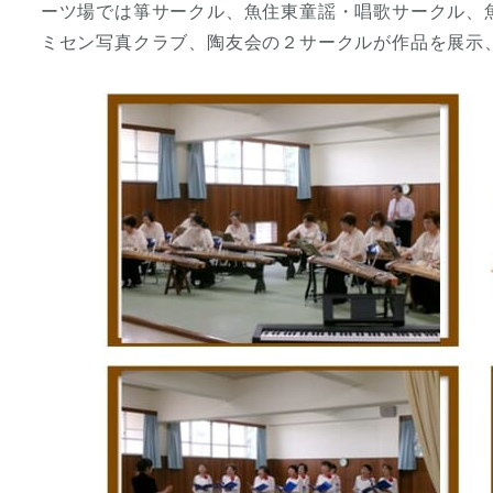
ーツ場では箏サークル、魚住東童謡・唱歌サークル、
ミセン写真クラブ、陶友会の２サークルが作品を展示