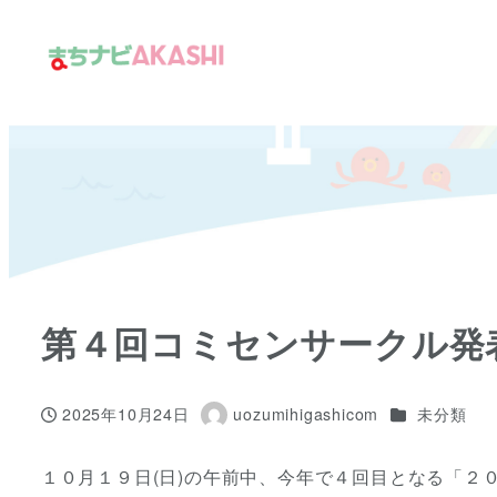
メ
イ
ン
コ
ン
テ
ン
ツ
へ
移
第４回コミセンサークル発
動
カテゴリー
2025年10月24日
uozumihigashicom
未分類
投稿日
著
者
１０月１９日(日)の午前中、今年で４回目となる「２