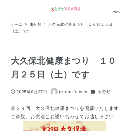
メ
MENU
イ
ン
ホーム
未分類
大久保北健康まつり １０月２５日
コ
（土）です
ン
テ
ン
大久保北健康まつり １０
ツ
月２５日（土）です
へ
移
動
カテゴリー
2025年9月27日
okubokitacom
未分類
投稿日
著
者
第２９回 大久保北健康まつりを開催いたします
ご家族、お友達とお誘い合わせてお越し下さい