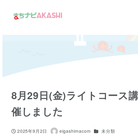
メ
イ
ン
コ
ン
テ
ン
ツ
へ
移
8月29日(金)ライトコー
動
催しました
カテゴリー
2025年9月2日
eigashimacom
未分類
投稿日
著