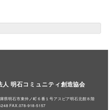
法人 明石コミュニティ創造協会
86 兵庫県明石市東仲ノ町６番１号アスピア明石北館８階
5248 FAX.078-918-5157