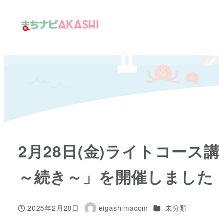
メ
イ
ン
コ
ン
テ
ン
ツ
へ
移
2月28日(金)ライトコー
動
～続き～」を開催しました
カテゴリー
2025年2月28日
eigashimacom
未分類
投稿日
著