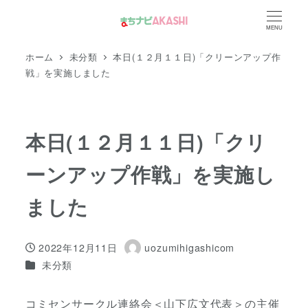
メ
MENU
イ
ン
ホーム
未分類
本日(１２月１１日)「クリーンアップ作
コ
戦」を実施しました
ン
テ
ン
本日(１２月１１日)「クリ
ツ
ーンアップ作戦」を実施し
へ
移
ました
動
2022年12月11日
uozumihigashicom
投稿日
著
カテゴリー
未分類
者
コミセンサークル連絡会＜山下広文代表＞の主催