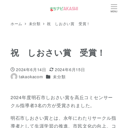
メ
MENU
イ
ン
ホーム
未分類
祝 しおさい賞 受賞！
コ
ン
テ
祝 しおさい賞 受賞！
ン
ツ
2024年6月14日
2024年6月15日
へ
投稿日
更新日
カテゴリー
takaokacom
未分類
移
著
動
者
2024年度明石市しおさい賞を高丘コミセンサー
クル指導者3名の方が受賞されました。
明石市しおさい賞とは、永年にわたりサークル指
導者として生涯学習の推進、市民文化の向上、コ