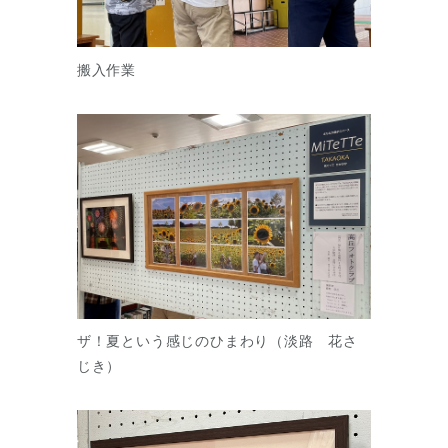
搬入作業
ザ！夏という感じのひまわり（淡路 花さ
じき）