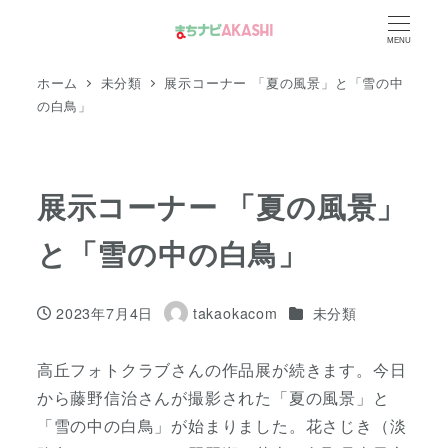
メ
MENU
イ
ン
ホーム
未分類
展示コーナー 「夏の風景」と「雪の中
コ
の白鳥」
ン
テ
ン
展示コーナー 「夏の風景」
ツ
と「雪の中の白鳥」
へ
移
動
カテゴリー
2023年7月4日
takaokacom
未分類
投稿日
著
者
高丘フォトクラブさんの作品展が続きます。今日
から藤野信治さんが撮影された「夏の風景」と
「雪の中の白鳥」が始まりました。花さじき（淡