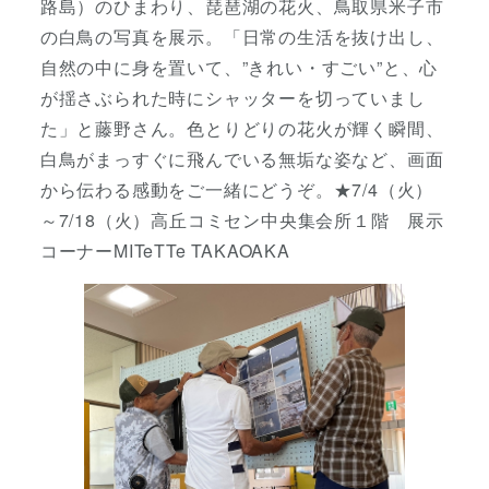
路島）のひまわり、琵琶湖の花火、鳥取県米子市
の白鳥の写真を展示。「日常の生活を抜け出し、
自然の中に身を置いて、”きれい・すごい”と、心
が揺さぶられた時にシャッターを切っていまし
た」と藤野さん。色とりどりの花火が輝く瞬間、
白鳥がまっすぐに飛んでいる無垢な姿など、画面
から伝わる感動をご一緒にどうぞ。★7/4（火）
～7/18（火）高丘コミセン中央集会所１階 展示
コーナーMITeTTe TAKAOAKA