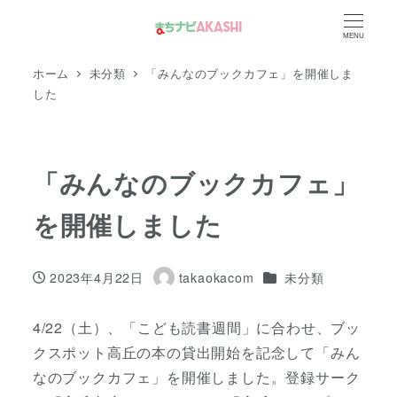
メ
MENU
イ
ン
ホーム
未分類
「みんなのブックカフェ」を開催しま
コ
した
ン
テ
ン
「みんなのブックカフェ」
ツ
を開催しました
へ
移
動
カテゴリー
2023年4月22日
takaokacom
未分類
投稿日
著
者
4/22（土）、「こども読書週間」に合わせ、ブッ
クスポット高丘の本の貸出開始を記念して「みん
なのブックカフェ」を開催しました。登録サーク