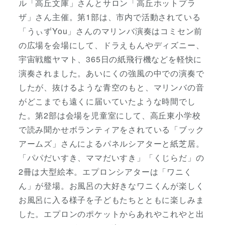
ル「高丘文庫」さんとサロン「高丘ホットプラ
ザ」さん主催。第1部は、市内で活動されている
「うぃずYou」さんのマリンバ演奏はコミセン前
の広場を会場にして、ドラえもんやディズニー、
宇宙戦艦ヤマト、365日の紙飛行機などを軽快に
演奏されました。あいにくの強風の中での演奏で
したが、抜けるような青空のもと、マリンバの音
がどこまでも遠くに届いていたような時間でし
た。第2部は会場を児童室にして、高丘東小学校
で読み聞かせボランティアをされている「ブック
アームズ」さんによるパネルシアターと紙芝居。
「パパだいすき、ママだいすき」「くじらだ」の
2冊は大型絵本。エプロンシアターは「ワニく
ん」が登場。お風呂の大好きなワニくんが楽しく
お風呂に入る様子を子どもたちとともに楽しみま
した。エプロンのポケットからあれやこれやと出