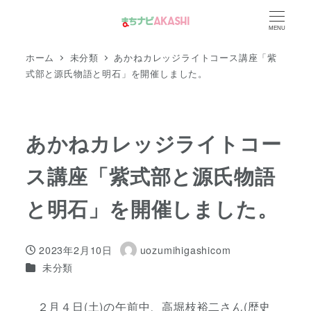
メ
MENU
イ
ン
ホーム
未分類
あかねカレッジライトコース講座「紫
コ
式部と源氏物語と明石」を開催しました。
ン
テ
ン
あかねカレッジライトコー
ツ
ス講座「紫式部と源氏物語
へ
移
と明石」を開催しました。
動
2023年2月10日
uozumihigashicom
投稿日
著
カテゴリー
未分類
者
２月４日(土)の午前中、高堀枝裕二さん(歴史