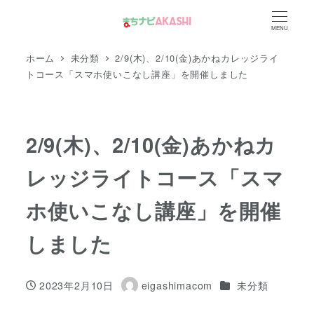
メ
MENU
イ
ン
ホーム
未分類
2/9(木)、2/10(金)あかねカレッジライ
コ
トコース「スマホ使いこなし講座」を開催しました
ン
テ
ン
2/9(木)、2/10(金)あかねカ
ツ
レッジライトコース「スマ
へ
移
ホ使いこなし講座」を開催
動
しました
カテゴリー
2023年2月10日
eigashimacom
未分類
投稿日
著
者