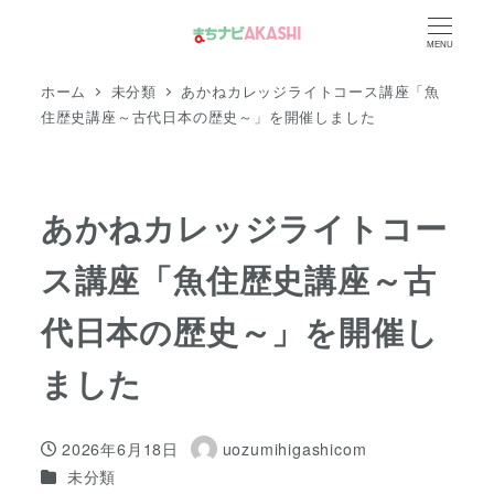
メ
MENU
イ
ン
ホーム
未分類
あかねカレッジライトコース講座「魚
コ
住歴史講座～古代日本の歴史～」を開催しました
ン
テ
ン
あかねカレッジライトコー
ツ
ス講座「魚住歴史講座～古
へ
移
代日本の歴史～」を開催し
動
ました
2026年6月18日
uozumihigashicom
投稿日
著
カテゴリー
未分類
者