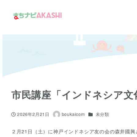
メ
イ
ン
コ
ン
テ
ン
ツ
へ
移
市民講座「インドネシア文
動
カテゴリー
2026年2月21日
boukaicom
未分類
投稿日
著
者
２月21日（土）に神戸インドネシア友の会の森井國