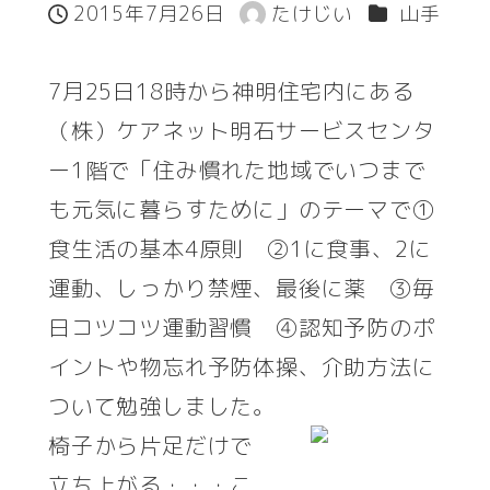
カテゴリー
2015年7月26日
たけじい
山手
投稿日
著
者
7月25日18時から神明住宅内にある
（株）ケアネット明石サービスセンタ
ー1階で「住み慣れた地域でいつまで
も元気に暮らすために」のテーマで①
食生活の基本4原則 ②1に食事、2に
運動、しっかり禁煙、最後に薬 ③毎
日コツコツ運動習慣 ④認知予防のポ
イントや物忘れ予防体操、介助方法に
ついて勉強しました。
椅子から片足だけで
立ち上がる・・・こ