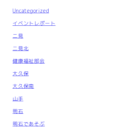
Uncategorized
イベントレポート
二見
二見北
健康福祉部会
大久保
大久保南
山手
明石
明石であそぶ