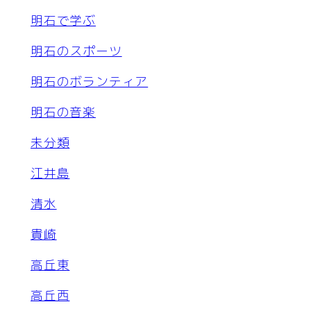
明石で学ぶ
明石のスポーツ
明石のボランティア
明石の音楽
未分類
江井島
清水
貴崎
高丘東
高丘西