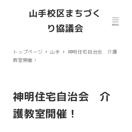
メ
山手校区まちづく
イ
り協議会
MENU
ン
コ
ン
トップページ
山手
神明住宅自治会 介護
テ
教室開催！
ン
ツ
へ
神明住宅自治会 介
移
護教室開催！
動