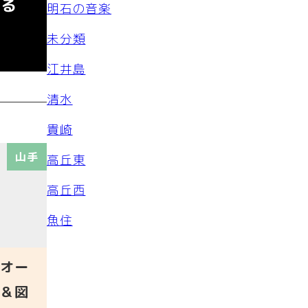
残る
明石の音楽
未分類
江井島
清水
貴崎
山手
高丘東
高丘西
魚住
オー
＆図