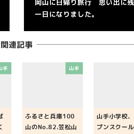
岡山に日帰り旅行 思い出に
一日になりました。
関連記事
山手
山手
ば
ふるさと兵庫100
山手小学校、
く
山のNo.82.笠松山
プンスクール