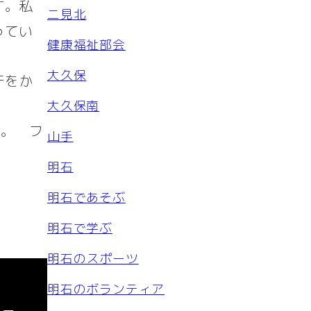
す。私
二見北
ってい
健康福祉部会
大久保
汗をか
大久保南
す。 フ
山手
明石
明石であそぶ
明石で学ぶ
明石のスポーツ
明石のボランティア