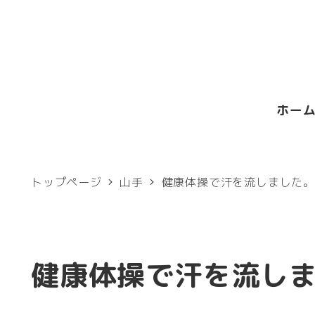
メ
イ
ン
コ
ホー
ン
テ
ン
トップページ
山手
健康体操で汗を流しました
ツ
へ
移
健康体操で汗を流し
動