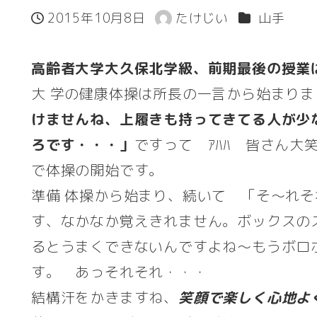
カテゴリー
2015年10月8日
たけじい
山手
投稿日
著
者
高齢者大学大久保北学級、前期最後の授業
大 学の健康体操は所長の一言から始まりま
けませんね、上履きも持ってきてる人が少
ろです・・・」
ですって ｱﾊﾊ 皆さん
で体操の開始です。
準備 体操から始まり、続いて 「そ～れ
す、なかなか覚えきれません。ボックスの
るとうまくできないんですよね～もうボロ
す。 あっそれそれ・・・
結構汗をかきますね、
笑顔で楽しく心地よ