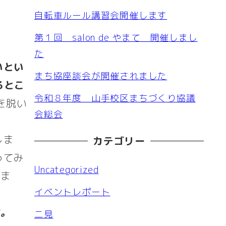
自転車ルール講習会開催します
第１回 salon de やまて 開催しまし
た
いとい
まち協座談会が開催されました
るとこ
令和８年度 山手校区まちづくり協議
を脱い
会総会
しま
カテゴリー
ってみ
Uncategorized
りま
イベントレポート
よ。
二見