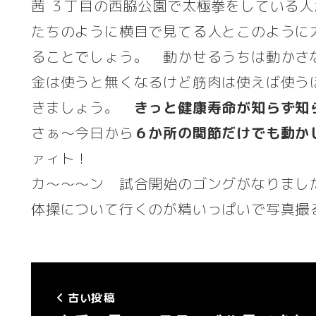
茜 ３丁目の西脇公園で太極拳をしている
たちのように横目で見てる人とこのように
ることでしょう。 動かせるうちは動かさ
金は使うと無くなるけど筋肉は使えば使う
きましょう。
きっと健康寿命が知らず知
さぁ～今日から
６か所の関節だけでも動か
ァィト！
カ～～～ン 試合開始のゴングがなりまし
体操について行くのが精いっぱいで写真撮
古い投稿