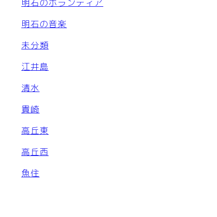
明石のボランティア
明石の音楽
未分類
江井島
清水
貴崎
高丘東
高丘西
魚住