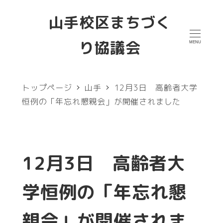
メ
山手校区まちづく
イ
り協議会
MENU
ン
コ
ン
トップページ
山手
12月3日 高齢者大学
テ
恒例の「年忘れ懇親会」が開催されました
ン
ツ
へ
12月3日 高齢者大
移
学恒例の「年忘れ懇
動
親会」が開催されま