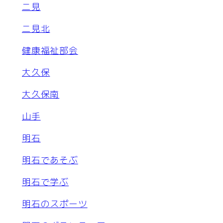
二見
二見北
健康福祉部会
大久保
大久保南
山手
明石
明石であそぶ
明石で学ぶ
明石のスポーツ