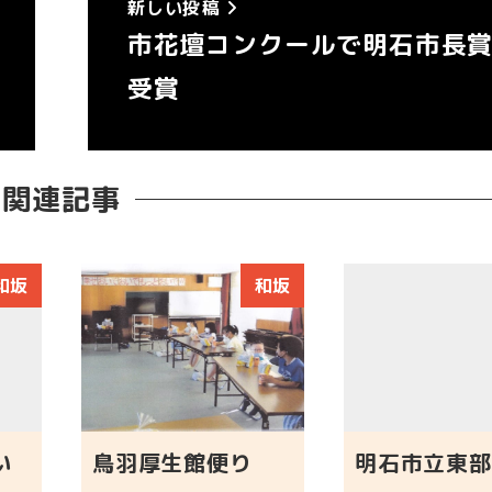
新しい投稿
市花壇コンクールで明石市長
受賞
関連記事
和坂
和坂
い
鳥羽厚生館便り
明石市立東部