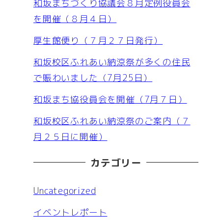
和坂まちづくり協議会８月定例役員会
を開催（８月４日）
厚生館便り（７月２７日発行）
和坂校区ふれあい納涼祭が多くの住民
で賑わいました（7月25日）
和坂まち協役員会を開催（7月７日）
和坂校区ふれあい納涼祭のご案内（７
月２５日に開催）
カテゴリー
Uncategorized
イベントレポート