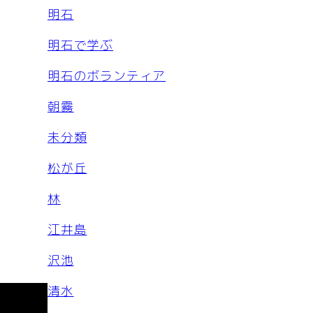
明石
明石で学ぶ
明石のボランティア
朝霧
未分類
松が丘
林
江井島
沢池
清水