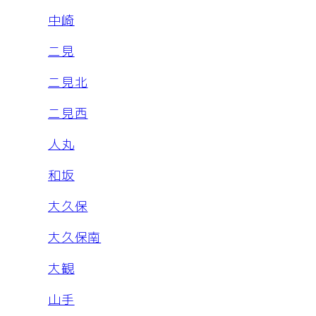
中崎
二見
二見北
二見西
人丸
和坂
大久保
大久保南
大観
山手