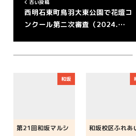
古い投稿
西明石東町鳥羽大東公園で花壇コ
ンクール第二次審査（2024.…
和坂
第21回和坂マルシ
和坂校区ふれあ