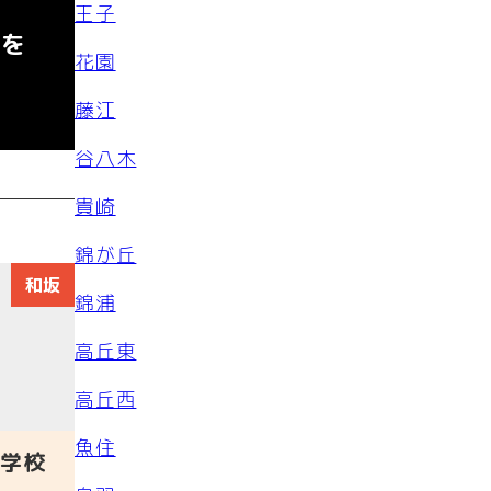
王子
賞を
花園
藤江
谷八木
貴崎
錦が丘
和坂
錦浦
高丘東
高丘西
魚住
学校