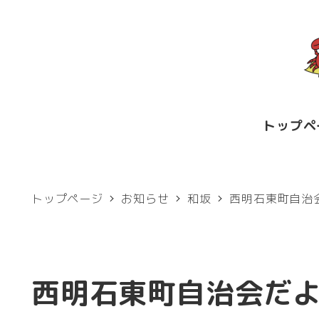
メ
イ
ン
コ
ン
トップペ
テ
ン
ツ
トップページ
お知らせ
和坂
西明石東町自治
へ
移
動
西明石東町自治会だ