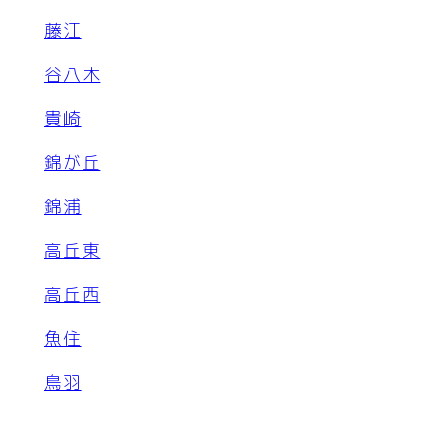
藤江
谷八木
貴崎
錦が丘
錦浦
高丘東
高丘西
魚住
鳥羽