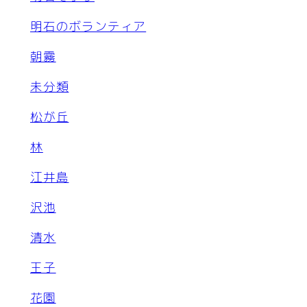
明石のボランティア
朝霧
未分類
松が丘
林
江井島
沢池
清水
王子
花園