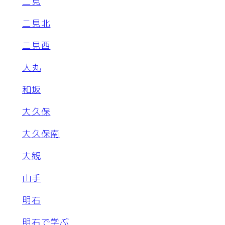
二見
二見北
二見西
人丸
和坂
大久保
大久保南
大観
山手
明石
明石で学ぶ