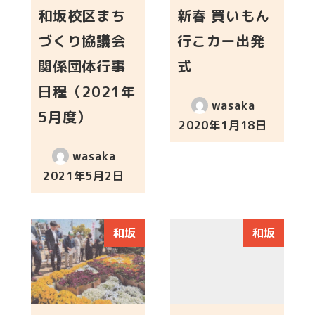
和坂校区まち
新春 買いもん
づくり協議会
行こカー出発
関係団体行事
式
日程（2021年
wasaka
5月度）
2020年1月18日
投稿日
wasaka
2021年5月2日
投稿日
和坂
和坂