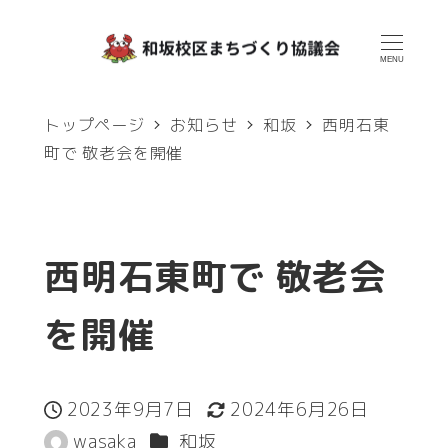
メ
イ
MENU
ン
トップページ
お知らせ
和坂
西明石東
コ
町で 敬老会を開催
ン
テ
ン
西明石東町で 敬老会
ツ
へ
を開催
移
動
2023年9月7日
2024年6月26日
投稿日
更新日
カテゴリー
wasaka
和坂