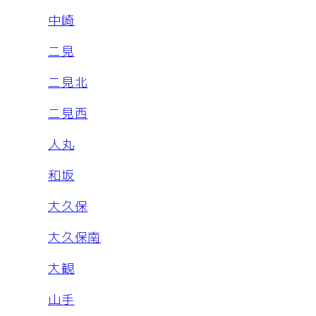
中崎
二見
二見北
二見西
人丸
和坂
大久保
大久保南
大観
山手