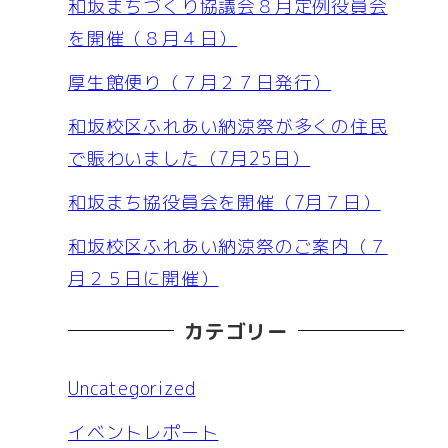
和坂まちづくり協議会８月定例役員会
を開催（８月４日）
厚生館便り（７月２７日発行）
和坂校区ふれあい納涼祭が多くの住民
で賑わいました（7月25日）
和坂まち協役員会を開催（7月７日）
和坂校区ふれあい納涼祭のご案内（７
月２５日に開催）
カテゴリー
Uncategorized
イベントレポート