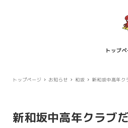
メ
イ
ン
コ
ン
トップペ
テ
ン
ツ
トップページ
お知らせ
和坂
新和坂中高年ク
へ
移
動
新和坂中高年クラブ