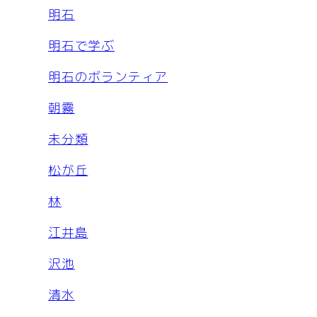
明石
明石で学ぶ
明石のボランティア
朝霧
未分類
松が丘
林
江井島
沢池
清水