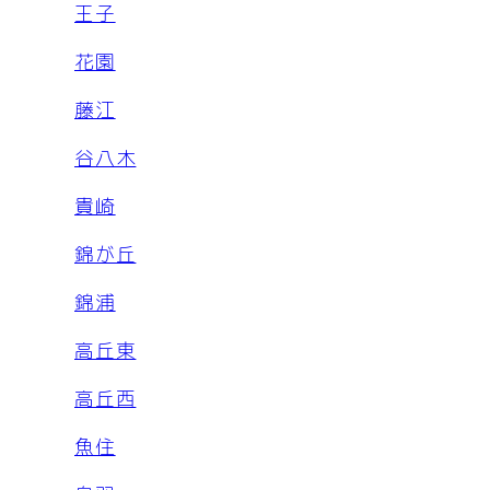
王子
花園
藤江
谷八木
貴崎
錦が丘
錦浦
高丘東
高丘西
魚住