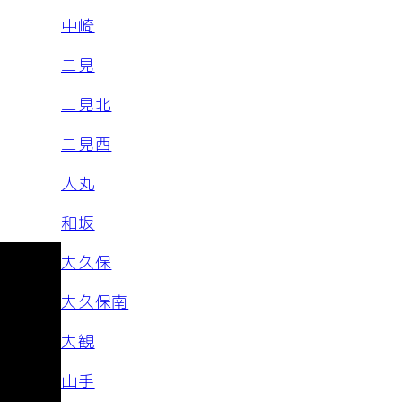
中崎
二見
二見北
二見西
人丸
和坂
大久保
大久保南
治
大観
山手