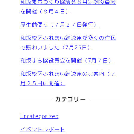
和坂まちづくり協議会８月定例役員会
を開催（８月４日）
厚生館便り（７月２７日発行）
和坂校区ふれあい納涼祭が多くの住民
で賑わいました（7月25日）
和坂まち協役員会を開催（7月７日）
和坂校区ふれあい納涼祭のご案内（７
月２５日に開催）
カテゴリー
Uncategorized
イベントレポート