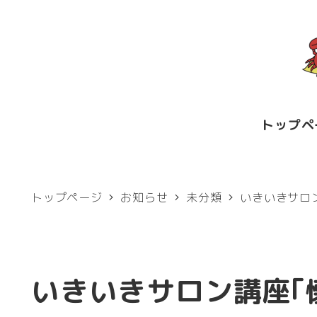
メ
イ
ン
コ
ン
トップペ
テ
ン
ツ
トップページ
お知らせ
未分類
いきいきサロ
へ
移
動
いきいきサロン講座｢