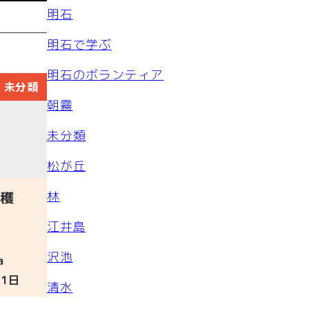
明石
明石で学ぶ
明石のボランティア
未分類
朝霧
未分類
松が丘
林
穫
江井島
沢池
a
11日
清水