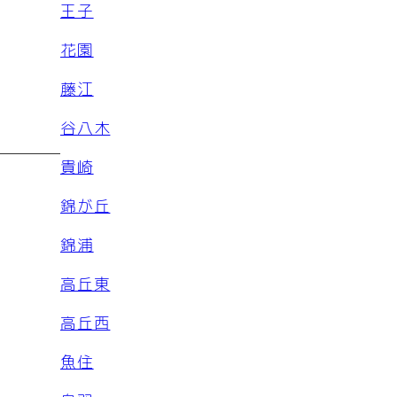
王子
花園
藤江
谷八木
貴崎
錦が丘
錦浦
高丘東
高丘西
魚住