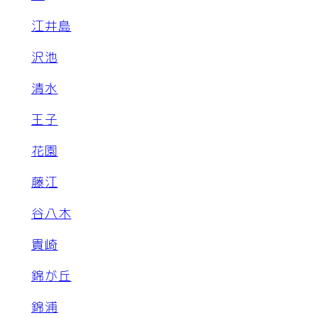
江井島
沢池
清水
王子
花園
藤江
谷八木
貴崎
錦が丘
錦浦