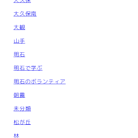
大久保
大久保南
大観
山手
明石
明石で学ぶ
明石のボランティア
朝霧
未分類
松が丘
林