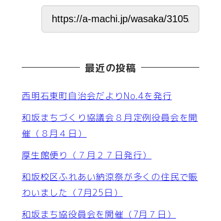
最近の投稿
西明石東町自治会だよりNo.4を発行
和坂まちづくり協議会８月定例役員会を開
催（８月４日）
厚生館便り（７月２７日発行）
和坂校区ふれあい納涼祭が多くの住民で賑
わいました（7月25日）
和坂まち協役員会を開催（7月７日）