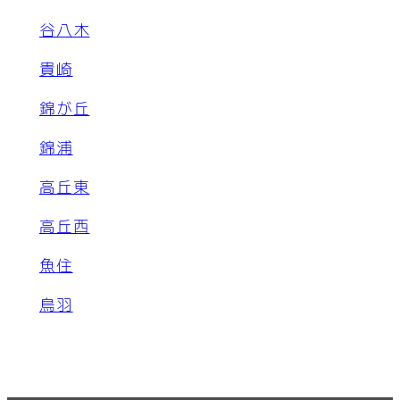
谷八木
貴崎
錦が丘
錦浦
高丘東
高丘西
魚住
鳥羽