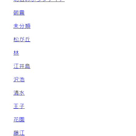
朝霧
未分類
松が丘
林
江井島
沢池
清水
王子
花園
藤江