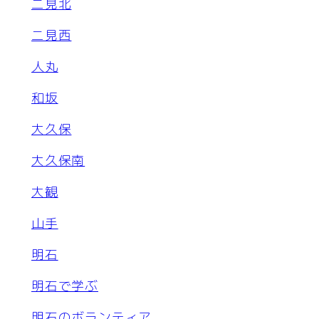
二見北
二見西
人丸
和坂
大久保
大久保南
大観
山手
明石
明石で学ぶ
明石のボランティア