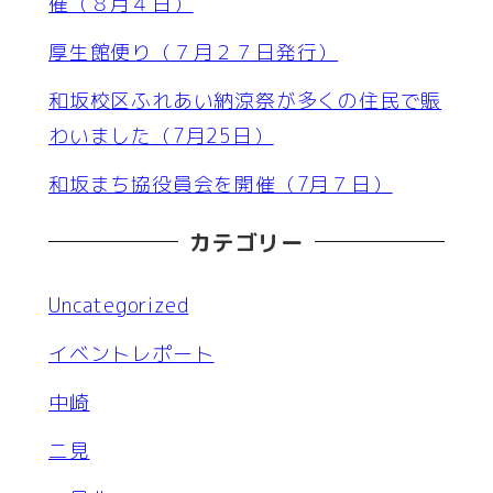
催（８月４日）
厚生館便り（７月２７日発行）
和坂校区ふれあい納涼祭が多くの住民で賑
わいました（7月25日）
和坂まち協役員会を開催（7月７日）
カテゴリー
Uncategorized
イベントレポート
中崎
二見