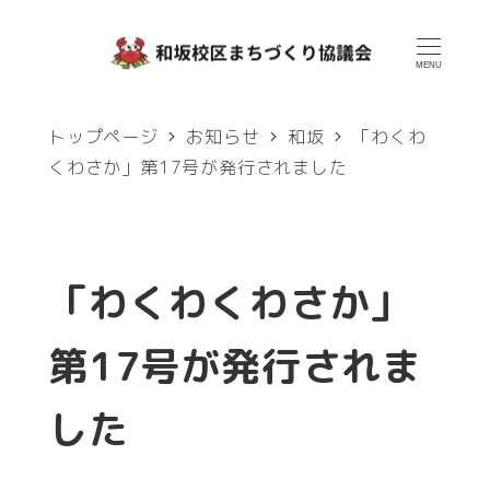
メ
イ
MENU
ン
トップページ
お知らせ
和坂
「わくわ
コ
くわさか」第17号が発行されました
ン
テ
ン
「わくわくわさか」
ツ
へ
第17号が発行されま
移
した
動